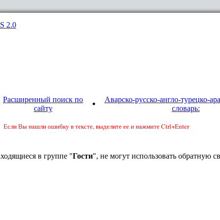
S 2.0
Радио "Maarulal.RU"
|
Библиотека
|
Фотогалерея
|
Видео 
Расширенный поиск по
Аварско-русско-англо-турецко-ар
•
сайту
словарь:
Если Вы нашли ошибку в тексте, выделите ее и нажмите Ctrl+Enter
ходящиеся в группе "
Гости
", не могут использовать обратную св