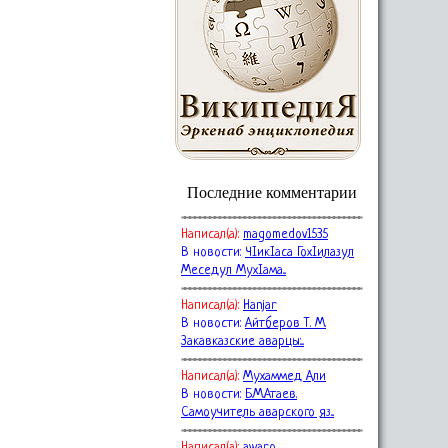
Последние комментарии
Написал(a):
magomedov1535
В новости:
ЧIикIаса ГохIилазул
Меседул МухIама...
Написал(a):
Hanjar
В новости:
Айтберов Т. М.
Закавказские аварцы:...
Написал(a):
Мухаммед Али
В новости:
Б.М.Атаев.
Самоучитель аварского яз...
Написал(a):
awaro