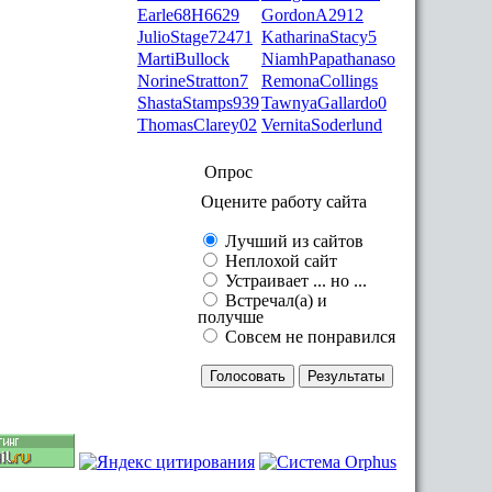
Earle68H6629
GordonA2912
JulioStage72471
KatharinaStacy5
MartiBullock
NiamhPapathanaso
NorineStratton7
RemonaCollings
ShastaStamps939
TawnyaGallardo0
ThomasClarey02
VernitaSoderlund
Опрос
Оцените работу сайта
Лучший из сайтов
Неплохой сайт
Устраивает ... но ...
Встречал(а) и
получше
Совсем не понравился