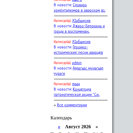
В новости:
Словарь
ориентализмов в аварском яз...
Написал(a):
ХIабшисив
В новости:
Джаро-Белоканы и
горцы в воспоминан...
Написал(a):
ХIабшисив
В новости:
Героико-
исторические песни аварцев
Написал(a):
admin
В новости:
Аллагьас мунагьал
чураги
Написал(a):
maax
В новости:
Концепция
патриотической акции "Си...
»
Все комментарии
Календарь
«
Август 2026 »