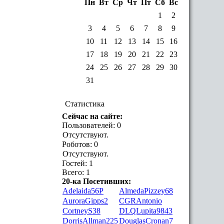
Пн
Вт
Ср
Чт
Пт
Сб
Вс
1
2
3
4
5
6
7
8
9
10
11
12
13
14
15
16
17
18
19
20
21
22
23
24
25
26
27
28
29
30
31
Статистика
Сейчас на сайте:
Пользователей: 0
Отсутствуют.
Роботов: 0
Отсутствуют.
Гостей: 1
Всего: 1
20-ка Посетивших:
Adelaida56P
AlmedaPizzey68
AuroraGipps2
CGRAntonio
CortneyS38
DLQLupita9843
DorrisAllman225
DouglasCronan7