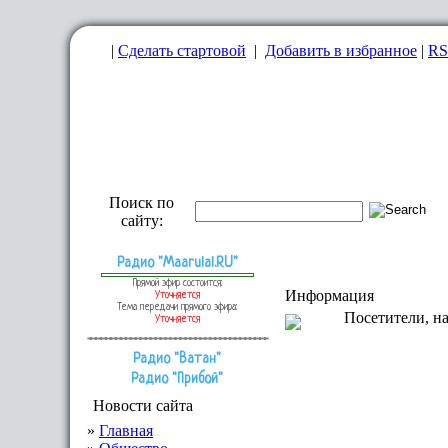
|
Сделать стартовой
|
Добавить в избранное
|
RS
Главная
|
Регистрация
|
Правила
|
Поиск по
сайту:
Радио "Maarulal.RU"
Прямой эфир состоится:
Информация
Уточняется
Тема передачи прямого эфира:
Посетители, на
Уточняется
Радио "Ватан"
Радио "Прибой"
Новости сайта
»
Главная